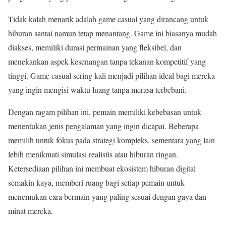
Tidak kalah menarik adalah game casual yang dirancang untuk
hiburan santai namun tetap menantang. Game ini biasanya mudah
diakses, memiliki durasi permainan yang fleksibel, dan
menekankan aspek kesenangan tanpa tekanan kompetitif yang
tinggi. Game casual sering kali menjadi pilihan ideal bagi mereka
yang ingin mengisi waktu luang tanpa merasa terbebani.
Dengan ragam pilihan ini, pemain memiliki kebebasan untuk
menentukan jenis pengalaman yang ingin dicapai. Beberapa
memilih untuk fokus pada strategi kompleks, sementara yang lain
lebih menikmati simulasi realistis atau hiburan ringan.
Ketersediaan pilihan ini membuat ekosistem hiburan digital
semakin kaya, memberi ruang bagi setiap pemain untuk
menemukan cara bermain yang paling sesuai dengan gaya dan
minat mereka.