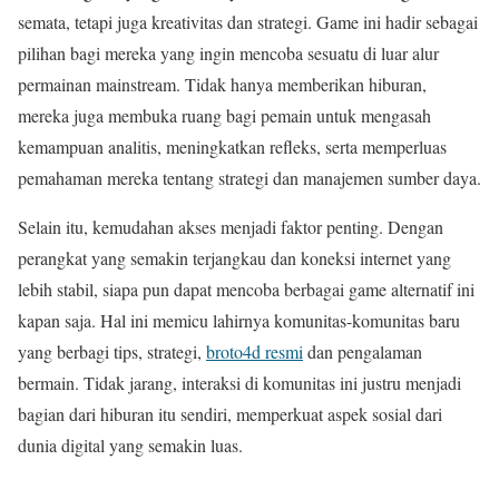
semata, tetapi juga kreativitas dan strategi. Game ini hadir sebagai
pilihan bagi mereka yang ingin mencoba sesuatu di luar alur
permainan mainstream. Tidak hanya memberikan hiburan,
mereka juga membuka ruang bagi pemain untuk mengasah
kemampuan analitis, meningkatkan refleks, serta memperluas
pemahaman mereka tentang strategi dan manajemen sumber daya.
Selain itu, kemudahan akses menjadi faktor penting. Dengan
perangkat yang semakin terjangkau dan koneksi internet yang
lebih stabil, siapa pun dapat mencoba berbagai game alternatif ini
kapan saja. Hal ini memicu lahirnya komunitas-komunitas baru
yang berbagi tips, strategi,
broto4d resmi
dan pengalaman
bermain. Tidak jarang, interaksi di komunitas ini justru menjadi
bagian dari hiburan itu sendiri, memperkuat aspek sosial dari
dunia digital yang semakin luas.