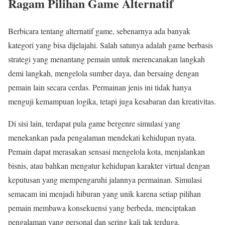
Ragam Pilihan Game Alternatif
Berbicara tentang alternatif game, sebenarnya ada banyak
kategori yang bisa dijelajahi. Salah satunya adalah game berbasis
strategi yang menantang pemain untuk merencanakan langkah
demi langkah, mengelola sumber daya, dan bersaing dengan
pemain lain secara cerdas. Permainan jenis ini tidak hanya
menguji kemampuan logika, tetapi juga kesabaran dan kreativitas.
Di sisi lain, terdapat pula game bergenre simulasi yang
menekankan pada pengalaman mendekati kehidupan nyata.
Pemain dapat merasakan sensasi mengelola kota, menjalankan
bisnis, atau bahkan mengatur kehidupan karakter virtual dengan
keputusan yang mempengaruhi jalannya permainan. Simulasi
semacam ini menjadi hiburan yang unik karena setiap pilihan
pemain membawa konsekuensi yang berbeda, menciptakan
pengalaman yang personal dan sering kali tak terduga.