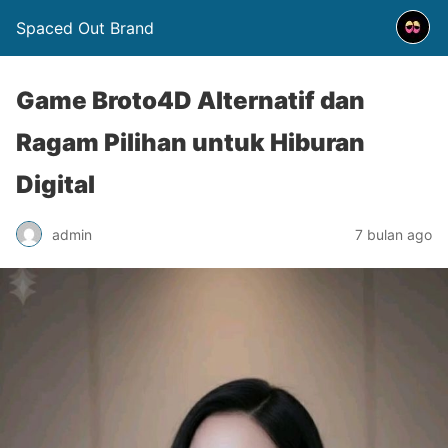
Spaced Out Brand
Game Broto4D Alternatif dan
Ragam Pilihan untuk Hiburan
Digital
admin
7 bulan ago