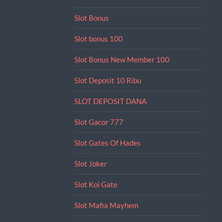
Slot Bonus
Slot bonus 100
Slot Bonus New Member 100
Slot Deposit 10 Ribu
SLOT DEPOSIT DANA
Slot Gacor 777
Slot Gates Of Hades
Slot Joker
Slot Koi Gate
Slot Mafia Mayhem