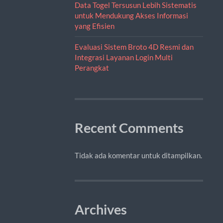
Data Togel Tersusun Lebih Sistematis
untuk Mendukung Akses Informasi
yang Efisien
Evaluasi Sistem Broto 4D Resmi dan
Integrasi Layanan Login Multi
Perangkat
Recent Comments
Tidak ada komentar untuk ditampilkan.
Archives