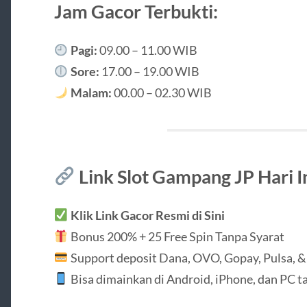
Jam Gacor Terbukti:
Pagi:
09.00 – 11.00 WIB
Sore:
17.00 – 19.00 WIB
Malam:
00.00 – 02.30 WIB
Link Slot Gampang JP Hari In
Klik Link Gacor Resmi di Sini
Bonus 200% + 25 Free Spin Tanpa Syarat
Support deposit Dana, OVO, Gopay, Pulsa, 
Bisa dimainkan di Android, iPhone, dan PC ta