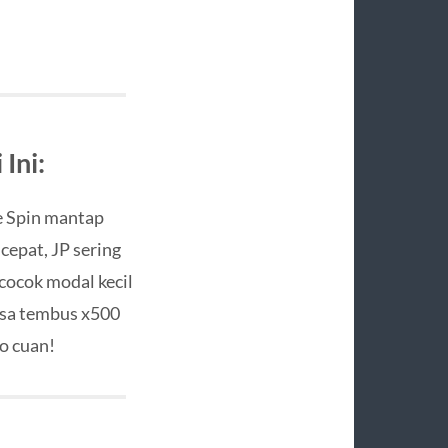
Ini:
e Spin mantap
cepat, JP sering
cocok modal kecil
bisa tembus x500
to cuan!