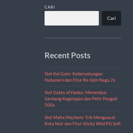
CARI
Cari
Recent Posts
Slot Koi Gate: Keberuntungan
Habanero dan Fitur Re-Spin Naga 2x
Slot Gates of Hades: Menembus
Gerbang Kegelapan dan Petir Pengali
500x
Slot Mafia Mayhem: Trik Menguasai
Kota Noir dan Fitur Sticky Wild PG Soft