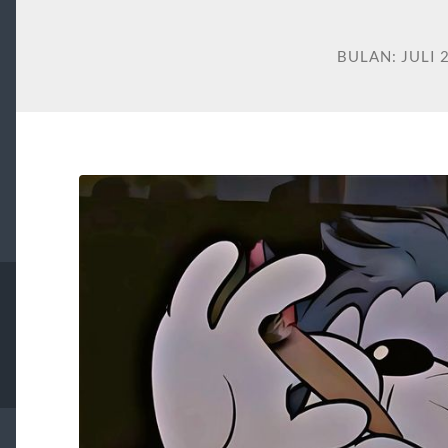
BULAN:
JULI 