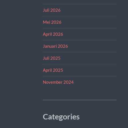
Juli 2026
Mei 2026
April 2026
Januari 2026
Juli 2025
April 2025
November 2024
Categories