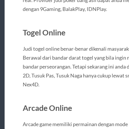
dengan 9Gaming, BalakPlay, IDNPlay.
Togel Online
Judi togel online benar-benar dikenali masyara
Berawal dari bandar darat togel yang bila ing
bandar perseorangan. Tetapi sekarang ini and
2D, Tusuk Pas, Tusuk Naga hanya cukup lewat sm
Nex4D.
Arcade Online
Arcade game memiliki permainan dengan mode s