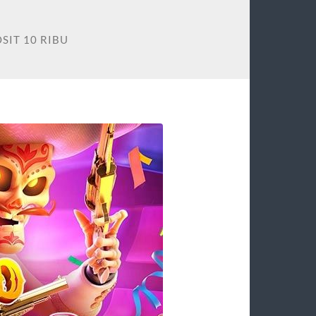
SIT 10 RIBU