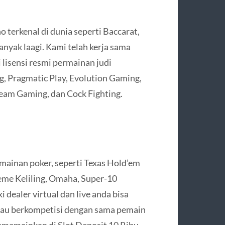
o terkenal di dunia seperti Baccarat,
anyak laagi. Kami telah kerja sama
 lisensi resmi permainan judi
g, Pragmatic Play, Evolution Gaming,
ream Gaming, dan Cock Fighting.
mainan poker, seperti Texas Hold’em
eme Keliling, Omaha, Super-10
 dealer virtual dan live anda bisa
tau berkompetisi dengan sama pemain
 mememainkan di Slot Deposit 10 Ribu