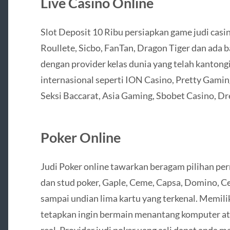
Live Casino Online
Slot Deposit 10 Ribu persiapkan game judi casin
Roullete, Sicbo, FanTan, Dragon Tiger dan ada b
dengan provider kelas dunia yang telah kantongi
internasional seperti ION Casino, Pretty Gamin
Seksi Baccarat, Asia Gaming, Sbobet Casino, D
Poker Online
Judi Poker online tawarkan beragam pilihan per
dan stud poker, Gaple, Ceme, Capsa, Domino, C
sampai undian lima kartu yang terkenal. Memiliki
tetapkan ingin bermain menantang komputer a
real. Provider judi poker uang asli dapat anda