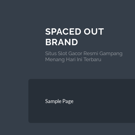
SPACED OUT
BRAND
Situs Slot Gacor Resmi Gampang
Menang Hari Ini Terbaru
Sample Page