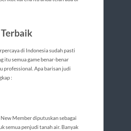
 Terbaik
erpercaya di Indonesia sudah pasti
ng itu semua game benar-benar
 professional. Apa barisan judi
gkap :
s New Member diputuskan sebagai
uk semua penjudi tanah air. Banyak