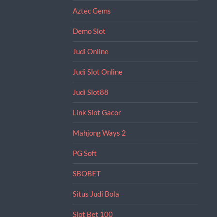
Aztec Gems
Demo Slot
Judi Online
Judi Slot Online
Judi Slot88
Link Slot Gacor
Mahjong Ways 2
PG Soft
SBOBET
Situs Judi Bola
Slot Bet 100