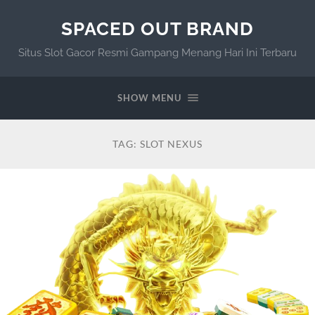
SPACED OUT BRAND
Situs Slot Gacor Resmi Gampang Menang Hari Ini Terbaru
SHOW MENU
TAG:
SLOT NEXUS