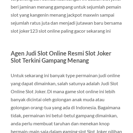
beri jaminan menang gampang untuk sejumlah pemain
slot yang kangenin menang jackpot maxwin sampai
sejumlah ratus juta dan menjadi jutawan baru bersama
slot joker123 slot online paling gacor sekarang ini
Agen Judi Slot Online Resmi Slot Joker
Slot Terkini Gampang Menang
Untuk sekarang ini banyak type permainan judi online
yang dapat dimainkan, salah satunya adalah Judi Slot
Online Slot Joker. Di mana game slot online ini lebih
banyak dicintai oleh golongan anak muda atau
golongan orang-tua yang ada di Indonesia. Bagaimana
tidak, permainan ini betul-betul gampang dimainkan,
anda perlu membuat taruhan dan menekan knop
bermain-main saja dalam gaming slot Slot Joker pilihan