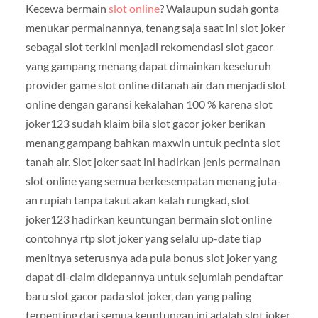
Kecewa bermain
slot online
? Walaupun sudah gonta
menukar permainannya, tenang saja saat ini slot joker
sebagai slot terkini menjadi rekomendasi slot gacor
yang gampang menang dapat dimainkan keseluruh
provider game slot online ditanah air dan menjadi slot
online dengan garansi kekalahan 100 % karena slot
joker123 sudah klaim bila slot gacor joker berikan
menang gampang bahkan maxwin untuk pecinta slot
tanah air. Slot joker saat ini hadirkan jenis permainan
slot online yang semua berkesempatan menang juta-
an rupiah tanpa takut akan kalah rungkad, slot
joker123 hadirkan keuntungan bermain slot online
contohnya rtp slot joker yang selalu up-date tiap
menitnya seterusnya ada pula bonus slot joker yang
dapat di-claim didepannya untuk sejumlah pendaftar
baru slot gacor pada slot joker, dan yang paling
terpenting dari semua keuntungan ini adalah slot joker