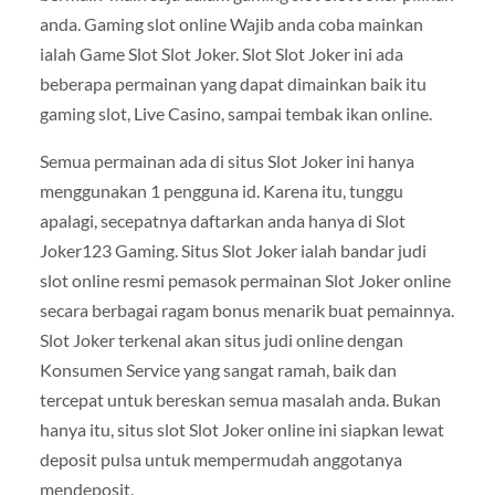
anda. Gaming slot online Wajib anda coba mainkan
ialah Game Slot Slot Joker. Slot Slot Joker ini ada
beberapa permainan yang dapat dimainkan baik itu
gaming slot, Live Casino, sampai tembak ikan online.
Semua permainan ada di situs Slot Joker ini hanya
menggunakan 1 pengguna id. Karena itu, tunggu
apalagi, secepatnya daftarkan anda hanya di Slot
Joker123 Gaming. Situs Slot Joker ialah bandar judi
slot online resmi pemasok permainan Slot Joker online
secara berbagai ragam bonus menarik buat pemainnya.
Slot Joker terkenal akan situs judi online dengan
Konsumen Service yang sangat ramah, baik dan
tercepat untuk bereskan semua masalah anda. Bukan
hanya itu, situs slot Slot Joker online ini siapkan lewat
deposit pulsa untuk mempermudah anggotanya
mendeposit.