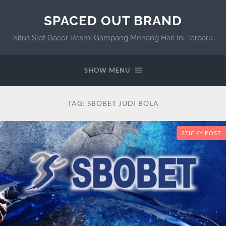
SPACED OUT BRAND
Situs Slot Gacor Resmi Gampang Menang Hari Ini Terbaru
SHOW MENU
TAG:
SBOBET JUDI BOLA
STICKY POST