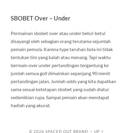
SBOBET Over – Under
Permainan sbobet over atau under betul-betul
disayangi oleh sebagian orang terutama sejumlah
pemain pemula. Karena type taruhan bola ini tidak
tentukan tim yang kalah atau menang. Tapi waktu
bermain over under pertandingan tergantung ke
jumlah semua goll dimainkan sepanjang 90 menit
pertandingan jalan. Jumlah odds yang kita dapatkan
sama sesuai ketetapan sbobet yang sudah diatur
sedemikian rupa. Sampai pemain akan mendapat
hadiah yang akurat.
© 2026
SPACED OUT BRAND
—
UP ↑