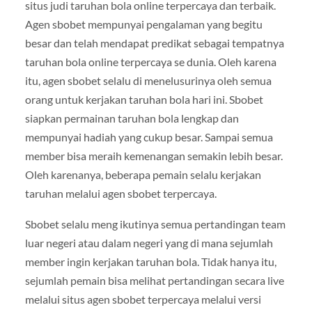
situs judi taruhan bola online terpercaya dan terbaik.
Agen sbobet mempunyai pengalaman yang begitu
besar dan telah mendapat predikat sebagai tempatnya
taruhan bola online terpercaya se dunia. Oleh karena
itu, agen sbobet selalu di menelusurinya oleh semua
orang untuk kerjakan taruhan bola hari ini. Sbobet
siapkan permainan taruhan bola lengkap dan
mempunyai hadiah yang cukup besar. Sampai semua
member bisa meraih kemenangan semakin lebih besar.
Oleh karenanya, beberapa pemain selalu kerjakan
taruhan melalui agen sbobet terpercaya.
Sbobet selalu meng ikutinya semua pertandingan team
luar negeri atau dalam negeri yang di mana sejumlah
member ingin kerjakan taruhan bola. Tidak hanya itu,
sejumlah pemain bisa melihat pertandingan secara live
melalui situs agen sbobet terpercaya melalui versi